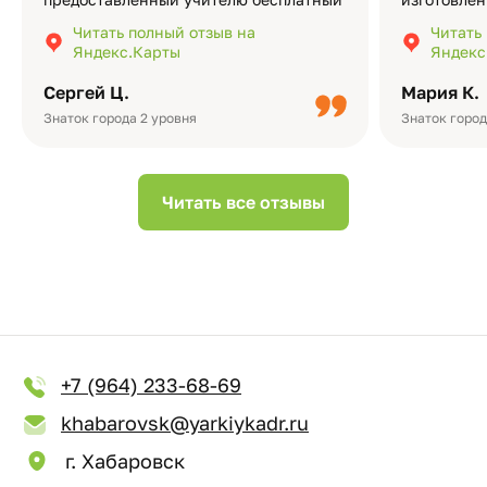
экземпляр — это очень приятно и
различные
Читать полный отзыв на
Читать
подчёркивает значимость события.
оформлени
Яндекс.Карты
Яндекс
Качество альбомов на высшем уровне:
добавить 
плотная бумага, красивый дизайн….
смотреть ч
Сергей Ц.
Мария К.
видео с де
Небольшо
Знаток города 2 уровня
Знаток город
Читать все отзывы
+7 (964) 233-68-69
khabarovsk@yarkiykadr.ru
г. Хабаровск