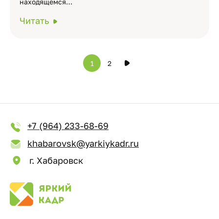
находящемся…
Читать
1
2
+7 (964) 233-68-69
khabarovsk@yarkiykadr.ru
г. Хабаровск