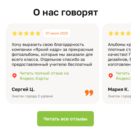
О нас говорят
07 июля 2025
Хочу выразить свою благодарность
Альбомы кр
компании «Яркий кадр» за прекрасные
плотные ст
фотоальбомы, которые мы заказали для
качество! 
всего класса. Отдельное спасибо за
дизайнов, 
предоставленный учителю бесплатный
изготовлен
экземпляр — это очень приятно и
различные
Читать полный отзыв на
Читать
подчёркивает значимость события.
оформлени
Яндекс.Карты
Яндекс
Качество альбомов на высшем уровне:
добавить 
плотная бумага, красивый дизайн….
смотреть ч
Сергей Ц.
Мария К.
видео с де
Небольшо
Знаток города 2 уровня
Знаток город
Читать все отзывы