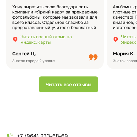
Хочу выразить свою благодарность
Альбомы кр
компании «Яркий кадр» за прекрасные
плотные ст
фотоальбомы, которые мы заказали для
качество! 
всего класса. Отдельное спасибо за
дизайнов, 
предоставленный учителю бесплатный
изготовлен
экземпляр — это очень приятно и
различные
Читать полный отзыв на
Читать
подчёркивает значимость события.
оформлени
Яндекс.Карты
Яндекс
Качество альбомов на высшем уровне:
добавить 
плотная бумага, красивый дизайн….
смотреть ч
Сергей Ц.
Мария К.
видео с де
Небольшо
Знаток города 2 уровня
Знаток город
Читать все отзывы
+7 (964) 233-68-69