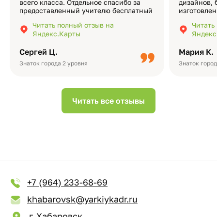
всего класса. Отдельное спасибо за
дизайнов, 
предоставленный учителю бесплатный
изготовлен
экземпляр — это очень приятно и
различные
Читать полный отзыв на
Читать
подчёркивает значимость события.
оформлени
Яндекс.Карты
Яндекс
Качество альбомов на высшем уровне:
добавить 
плотная бумага, красивый дизайн….
смотреть ч
Сергей Ц.
Мария К.
видео с де
Небольшо
Знаток города 2 уровня
Знаток город
Читать все отзывы
+7 (964) 233-68-69
khabarovsk@yarkiykadr.ru
г. Хабаровск