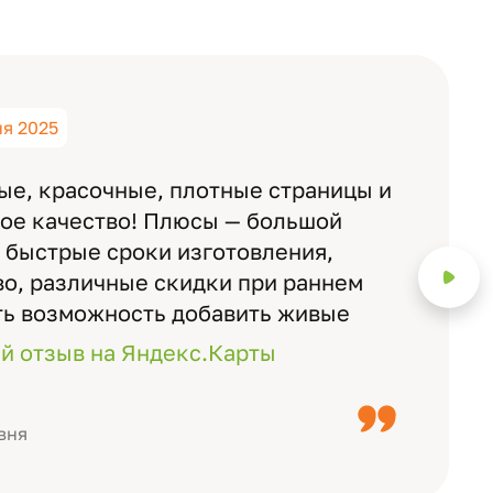
ня 2025
ые, красочные, плотные страницы и
ное качество! Плюсы — большой
 быстрые сроки изготовления,
о, различные скидки при раннем
ть возможность добавить живые
ожно смотреть через телефон
й отзыв на Яндекс.Карты
с детьми, воспитателями).
вня