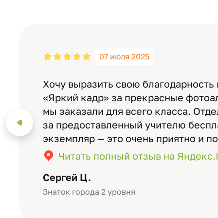
07 июля 2025
Хочу выразить свою благодарность
«Яркий кадр» за прекрасные фотоа
мы заказали для всего класса. Отд
за предоставленный учителю бесп
экземпляр — это очень приятно и п
значимость события. Качество аль
Читать полный отзыв на Яндекс
уровне: плотная бумага, красивый 
Сергей Ц.
Знаток города 2 уровня