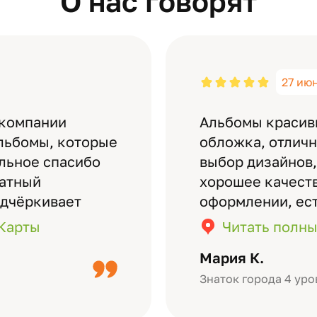
О нас говорят
27 ию
 компании
Альбомы красив
льбомы, которые
обложка, отлич
ельное спасибо
выбор дизайнов,
латный
хорошее качеств
одчёркивает
оформлении, ес
бомов на высшем
кадры (потом м
.Карты
Читать полны
дизайн….
короткое видео 
Мария К.
Небольшой…
Знаток города 4 уро