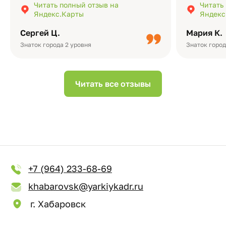
Читать полный отзыв на
Читать
подчёркивает значимость события.
оформлени
Яндекс.Карты
Яндекс
Качество альбомов на высшем уровне:
добавить 
плотная бумага, красивый дизайн….
смотреть ч
Сергей Ц.
Мария К.
видео с де
Небольшо
Знаток города 2 уровня
Знаток город
Читать все отзывы
+7 (964) 233-68-69
khabarovsk@yarkiykadr.ru
г. Хабаровск