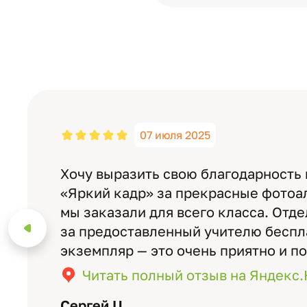
07 июля 2025
Хочу выразить свою благодарность
«Яркий кадр» за прекрасные фотоа
мы заказали для всего класса. Отд
за предоставленный учителю бесп
экземпляр — это очень приятно и п
значимость события. Качество аль
Читать полный отзыв на Яндекс
уровне: плотная бумага, красивый 
Сергей Ц.