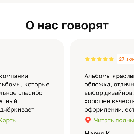
О нас говорят
27 ию
 компании
Альбомы красив
льбомы, которые
обложка, отлич
ельное спасибо
выбор дизайнов,
латный
хорошее качеств
одчёркивает
оформлении, ес
бомов на высшем
кадры (потом м
.Карты
Читать полны
дизайн….
короткое видео 
Мария К.