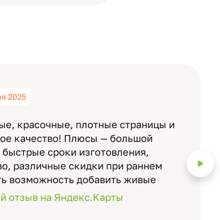
ня 2025
ые, красочные, плотные страницы и
ное качество! Плюсы — большой
 быстрые сроки изготовления,
о, различные скидки при раннем
ть возможность добавить живые
ожно смотреть через телефон
й отзыв на Яндекс.Карты
с детьми, воспитателями).