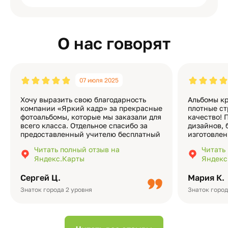
О нас говорят
07 июля 2025
Хочу выразить свою благодарность
Альбомы кр
компании «Яркий кадр» за прекрасные
плотные ст
фотоальбомы, которые мы заказали для
качество! 
всего класса. Отдельное спасибо за
дизайнов, 
предоставленный учителю бесплатный
изготовлен
экземпляр — это очень приятно и
различные
Читать полный отзыв на
Читать
подчёркивает значимость события.
оформлени
Яндекс.Карты
Яндекс
Качество альбомов на высшем уровне:
добавить 
плотная бумага, красивый дизайн….
смотреть ч
Сергей Ц.
Мария К.
видео с де
Небольшо
Знаток города 2 уровня
Знаток город