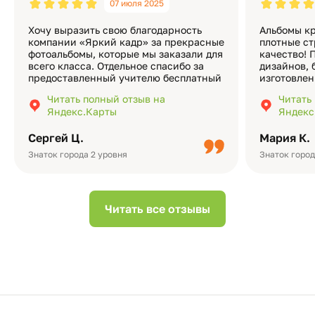
07 июля 2025
Хочу выразить свою благодарность
Альбомы кр
компании «Яркий кадр» за прекрасные
плотные ст
фотоальбомы, которые мы заказали для
качество! 
всего класса. Отдельное спасибо за
дизайнов, 
предоставленный учителю бесплатный
изготовлен
экземпляр — это очень приятно и
различные
Читать полный отзыв на
Читать
подчёркивает значимость события.
оформлени
Яндекс.Карты
Яндекс
Качество альбомов на высшем уровне:
добавить 
плотная бумага, красивый дизайн….
смотреть ч
Сергей Ц.
Мария К.
видео с де
Небольшо
Знаток города 2 уровня
Знаток город
Читать все отзывы