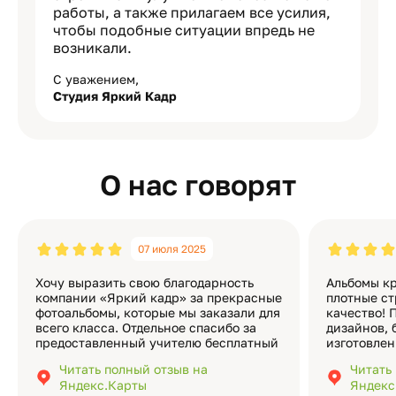
работы, а также прилагаем все усилия,
чтобы подобные ситуации впредь не
возникали.
С уважением,
Студия Яркий Кадр
О нас говорят
07 июля 2025
Хочу выразить свою благодарность
Альбомы кр
компании «Яркий кадр» за прекрасные
плотные ст
фотоальбомы, которые мы заказали для
качество! 
всего класса. Отдельное спасибо за
дизайнов, 
предоставленный учителю бесплатный
изготовлен
экземпляр — это очень приятно и
различные
Читать полный отзыв на
Читать
подчёркивает значимость события.
оформлени
Яндекс.Карты
Яндекс
Качество альбомов на высшем уровне:
добавить 