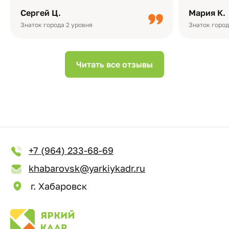
плотная бумага, красивый дизайн….
смотреть ч
Сергей Ц.
Мария К.
видео с де
Небольшо
Знаток города 2 уровня
Знаток город
Читать все отзывы
+7 (964) 233-68-69
khabarovsk@yarkiykadr.ru
г. Хабаровск