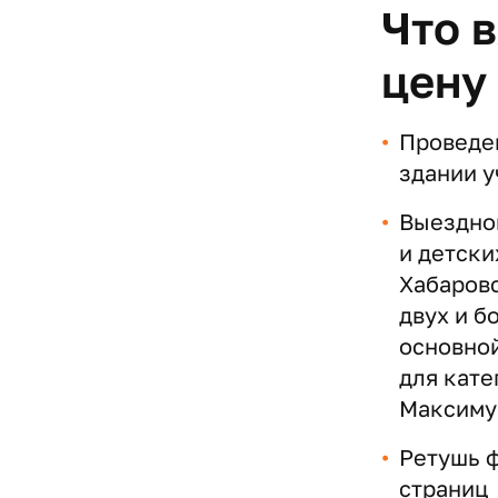
Что 
цену
Проведе
здании у
Выездно
и детских
Хабаровс
двух и б
основно
для кате
Максиму
Ретушь 
страниц