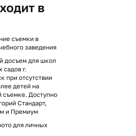
входит в
ние съемки в
чебного заведения
й досъем для школ
 садов г.
к при отсутствии
олее детей на
й съемке. Доступно
горий Стандарт,
м и Премиум
фото для личных