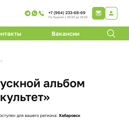
+7 (964) 233-68-69
По будням с 09:00 до 18:00
онтакты
Вакансии
ет
ускной альбом
культет»
оступен для вашего региона:
Хабаровск