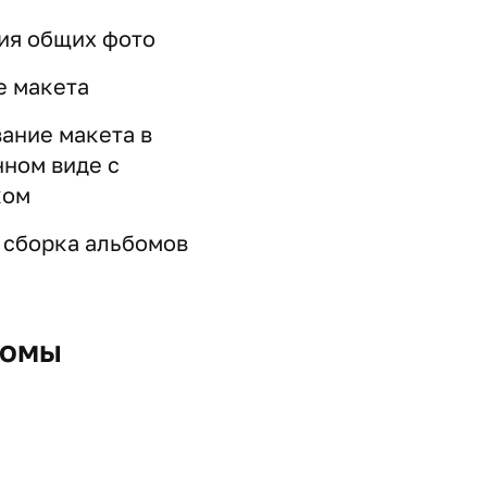
ия общих фото
е макета
ание макета в
ном виде с
ком
 сборка альбомов
бомы