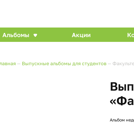
Альбомы
Акции
К
лавная
—
Выпускные альбомы для студентов
—
Факульт
Вып
«Фа
Альбом нед