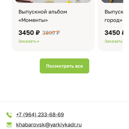
Выпускной альбом
Выпускно
«Моменты»
город»
3450 ₽
3450 ₽
3800 ₽
Заказать
Заказать
Посмотреть все
+7 (964) 233-68-69
khabarovsk@yarkiykadr.ru